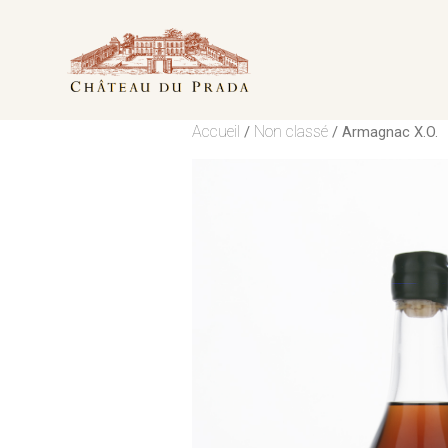
Accueil
Non classé
/
/ Armagnac X.O.