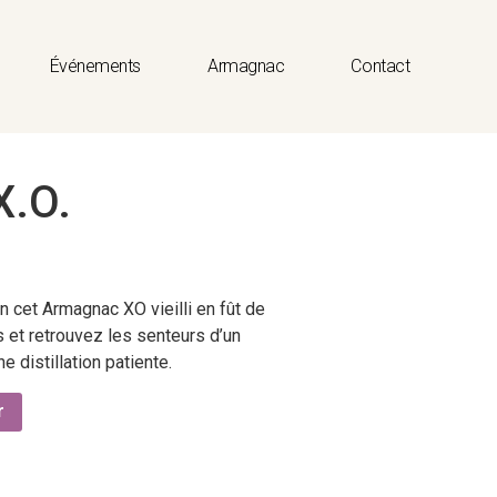
Événements
Armagnac
Contact
X.O.
 cet Armagnac XO vieilli en fût de
 et retrouvez les senteurs d’un
e distillation patiente.
r