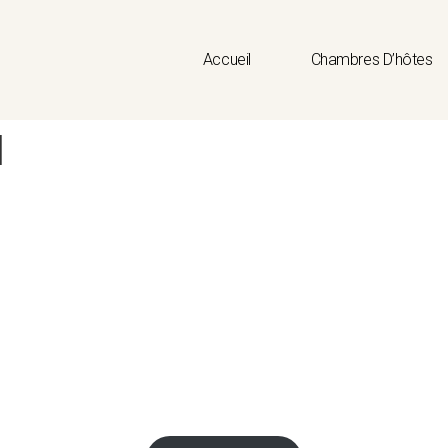
Accueil
Chambres D’hôtes
l
Bienvenue dans la boutique
Rédiger un bref message de bienvenue ici